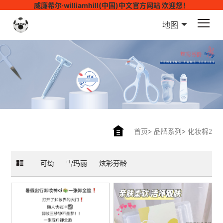
威廉希尔·williamhill(中国)中文官方网站 欢迎您！
地图
首页
>
品牌系列
>
化妆棉2
可绮
雪玛丽
炫彩芬龄