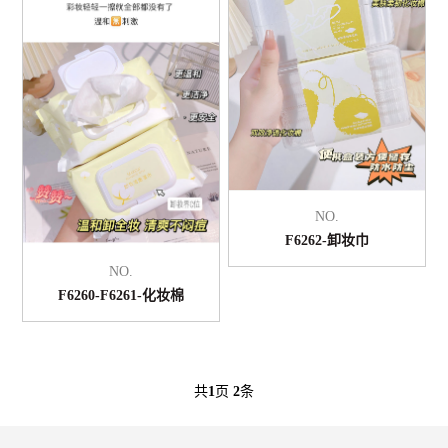
NO.
F6262-卸妆巾
NO.
F6260-F6261-化妆棉
共
1
页
2
条