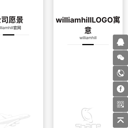
公司愿景
williamhillLOGO寓
lliamhill官网
意
williamhill
工具行业第一品牌
园丁鸟——williamhill人恰
如不断寻觅、收集创造美丽
的园丁鸟