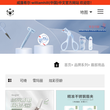
威廉希尔·williamhill(中国)中文官方网站 欢迎您！
地图
首页
>
品牌系列
>
眉部用品
可绮
雪玛丽
炫彩芬龄