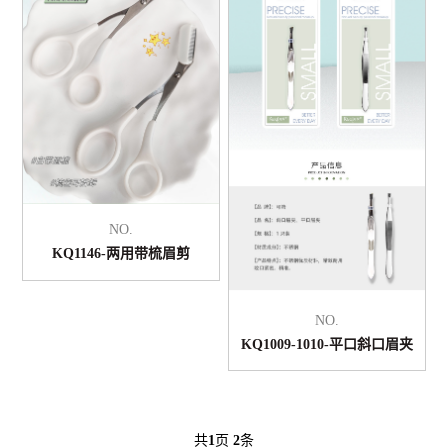
NO.
KQ1146-两用带梳眉剪
NO.
KQ1009-1010-平口斜口眉夹
共
1
页
2
条