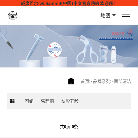
威廉希尔·williamhill(中国)中文官方网站 欢迎您！
地图
首页
>
品牌系列
>
面部清洁
可绮
雪玛丽
炫彩芬龄
共
0
页
0
条