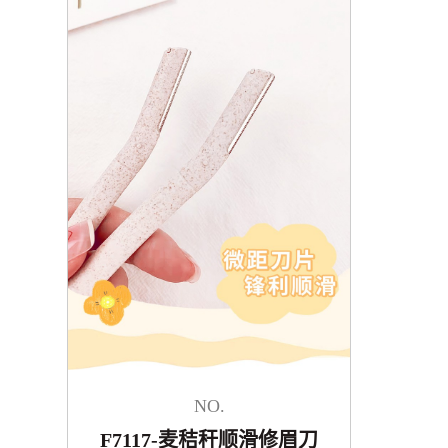
NO.
F7117-麦秸秆顺滑修眉刀