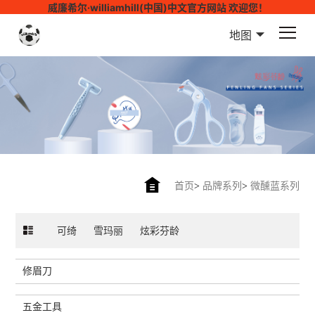
威廉希尔·williamhill(中国)中文官方网站 欢迎您！
地图
首页
>
品牌系列
>
微醺蓝系列
可绮
雪玛丽
炫彩芬龄
修眉刀
五金工具