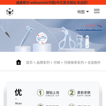
威廉希尔·williamhill(中国)中文官方网站 欢迎您！
地图
首页
>
品牌系列
>
可绮
>
可绮抹茶系列
>
化妆粉扑