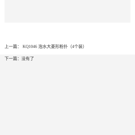
上一篇： KQ1046 泡水大菱形粉扑（4个装）
下一篇：没有了
O
O
联
系
O
O
我
w
简
简
们
公
4
介
介
3
司
炫
专
行
产
产
4
简
彩
利
业
品
品
介
芬
产
动
优
优
企
龄
品
态
势
势
业
可
公
合
一