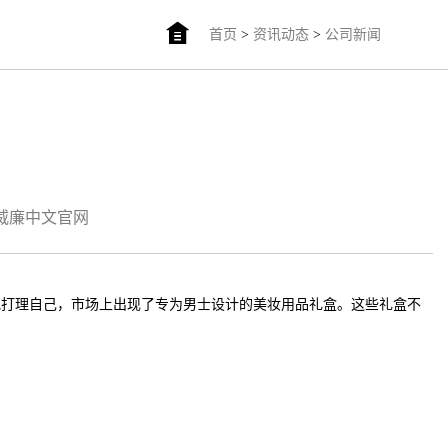
首页
>
资讯动态
>
公司新闻
am威廉中文官网
地打理自己，市场上出现了专为男士设计的美妆用品礼盒。这些礼盒不